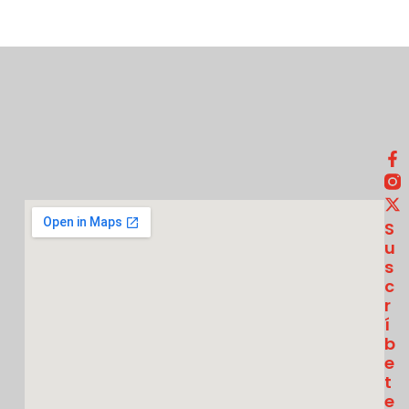
S
U
S
C
R
Í
B
E
T
E