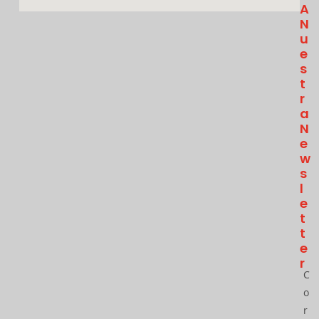
A
N
U
E
S
T
R
A
N
E
W
S
L
E
T
T
E
R
C
o
r