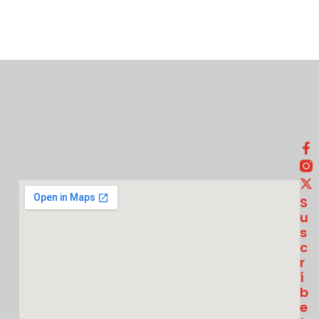
S
U
S
C
R
Í
B
E