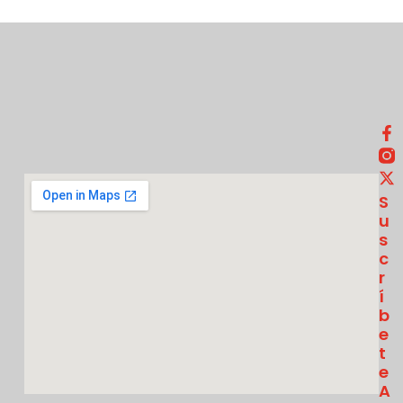
S
U
S
C
R
Í
B
E
T
E
A