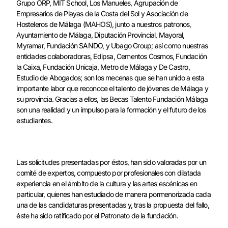
Grupo ORP, MIT School, Los Manueles, Agrupación de
Empresarios de Playas de la Costa del Sol y Asociación de
Hosteleros de Málaga (MAHOS), junto a nuestros patronos,
Ayuntamiento de Málaga, Diputación Provincial, Mayoral,
Myramar, Fundación SANDO, y Ubago Group; así como nuestras
entidades colaboradoras, Edipsa, Cementos Cosmos, Fundación
la Caixa, Fundación Unicaja, Metro de Málaga y De Castro,
Estudio de Abogados; son los mecenas que se han unido a esta
importante labor que reconoce el talento de jóvenes de Málaga y
su provincia. Gracias a ellos, las Becas Talento Fundación Málaga
son una realidad y un impulso para la formación y el futuro de los
estudiantes.
Las solicitudes presentadas por éstos, han sido valoradas por un
comité de expertos, compuesto por profesionales con dilatada
experiencia en el ámbito de la cultura y las artes escénicas en
particular, quienes han estudiado de manera pormenorizada cada
una de las candidaturas presentadas y, tras la propuesta del fallo,
éste ha sido ratificado por el Patronato de la fundación.