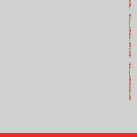
e
g
a
l
P
o
l
í
t
i
c
a
d
e
p
r
i
v
a
c
i
d
a
d
P
o
l
í
t
i
c
a
d
e
c
o
o
k
i
e
s