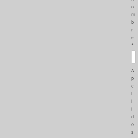
o
m
b
r
e
*
A
p
e
l
l
i
d
o
s