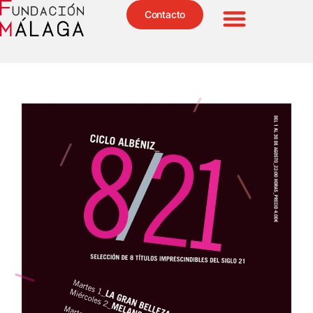
Contacto