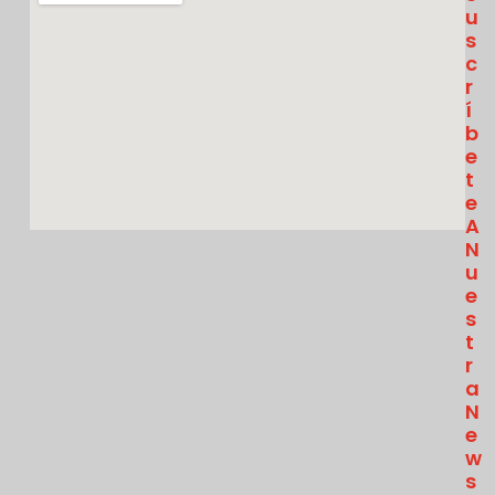
U
S
C
R
Í
B
E
T
E
A
N
U
E
S
T
R
A
N
E
W
S