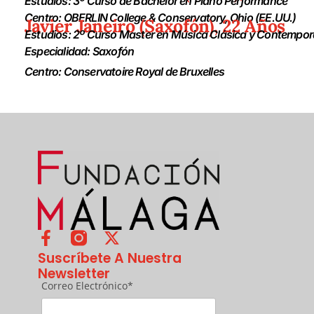
Estudios: 3º Curso de Bachelor en Piano Performance
Centro: OBERLIN College & Conservatory, Ohio (EE.UU.)
Javier Janeiro (Saxofón), 22 Años
Estudios: 2º Curso Master en Música Clásica y Contempo
Especialidad: Saxofón
Centro: Conservatoire Royal de Bruxelles
Suscríbete A Nuestra
Newsletter
Correo Electrónico*