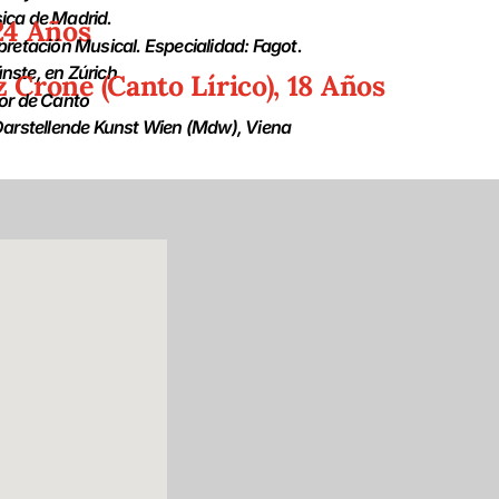
ica de Madrid.
 24 Años
pretación Musical. Especialidad: Fagot.
nste, en Zúrich
z Crone (Canto Lírico), 18 Años
lor de Canto
 Darstellende Kunst Wien (Mdw), Viena