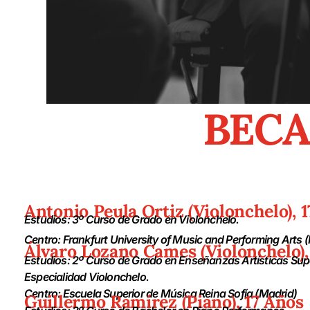
BECA
Antonio Peula Ortiz (Violonchelo), 1
Estudios: 3º Curso de Grado en Violonchelo.
Centro: Frankfurt University of Music and Performing Arts
Álvaro Lozano Cames (Violonchelo),
Estudios: 2º Curso de Grado en Enseñanzas Artísticas Sup
Especialidad Violonchelo.
Centro: Escuela Superior de Música Reina Sofía (Madrid)
Guillermo Ramírez (Piano), 17 Años