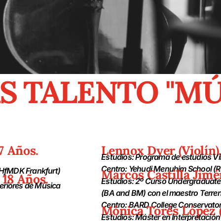
S TALENTO "MÚ
7 Años.
Lennox Dyer (Violín),
Estudios: Programa de estudios V
Centro: Yehudi Menuhim School (R
 (HfMDK Frankfurt)
Marcos Castilla Jimé
 18 Años.
Estudios: 2º Curso Undergraduate 
eriores de Música
(BA and BM) con el maestro Terren
Centro: BARD College Conservator
Mónica Torés López (
Estudios: Máster en Interpretación