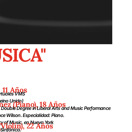
SICA"
 11 Años
irtuales VMS
eino Unido)
nez (Piano), 18 Años
Double Degree in Liberal Arts and Music
Performance
ce Wilson. Especialidad: Piano.
y of Music, en Nueva York
Violín), 22 Años
 Sinfónica.