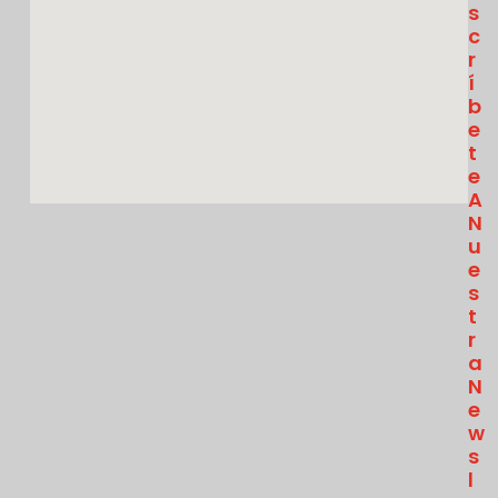
S
C
R
Í
B
E
T
E
A
N
U
E
S
T
R
A
N
E
W
S
L