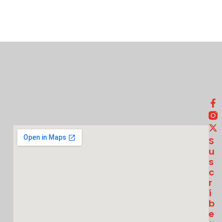
S
U
S
C
R
Í
B
E