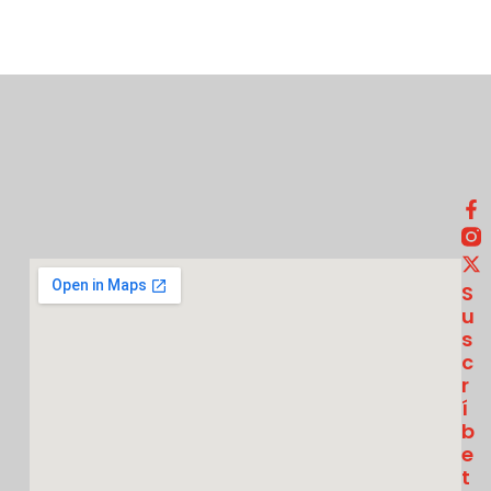
S
U
S
C
R
Í
B
E
T