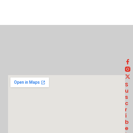
S
U
S
C
R
Í
B
E