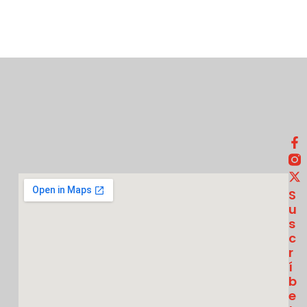
S
U
S
C
R
Í
B
E