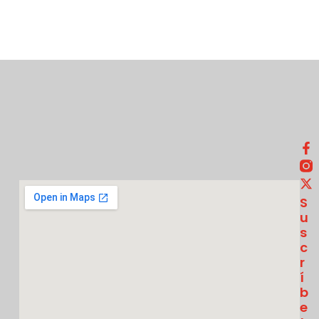
S
U
S
C
R
Í
B
E