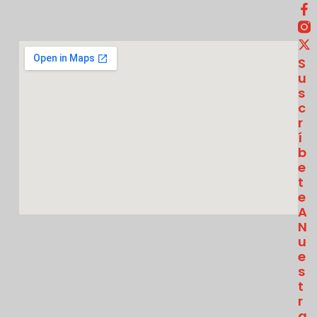
S
U
S
C
R
Í
B
E
T
E
A
N
U
E
S
T
R
A