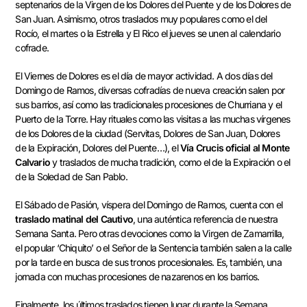
septenarios de la Virgen de los Dolores del Puente y de los Dolores de
San Juan. Asimismo, otros traslados muy populares como el del
Rocío, el martes o la Estrella y El Rico el jueves se unen al calendario
cofrade.
El Viernes de Dolores es el día de mayor actividad. A dos días del
Domingo de Ramos, diversas cofradías de nueva creación salen por
sus barrios, así como las tradicionales procesiones de Churriana y el
Puerto de la Torre. Hay rituales como las visitas a las muchas vírgenes
de los Dolores de la ciudad (Servitas, Dolores de San Juan, Dolores
de la Expiración, Dolores del Puente…), el
Vía Crucis oficial al Monte
Calvario
y traslados de mucha tradición, como el de la Expiración o el
de la Soledad de San Pablo.
El Sábado de Pasión, víspera del Domingo de Ramos, cuenta con el
traslado matinal del Cautivo
, una auténtica referencia de nuestra
Semana Santa. Pero otras devociones como la Virgen de Zamarrilla,
el popular ‘Chiquito’ o el Señor de la Sentencia también salen a la calle
por la tarde en busca de sus tronos procesionales. Es, también, una
jornada con muchas procesiones de nazarenos en los barrios.
Finalmente, los últimos traslados tienen lugar durante la Semana