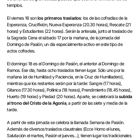
templos.
El viernes 16 son
los primeros traslados
: los de las cofradías de la
Esperanza, Crucifixión, Nueva Esperanza (20.30 horas), Rescate (21
horas) y Estudiantes (22 horas). Serán la antesala, junto al traslado de
la Sagrada Cena el sábado 17 por la mañana, de la jornada del
Domingo de Pasión, un día especialmente activo en este tipo de
actos cofrades.
El domingo 18 es el Domingo de Pasión, el anterior al Domingo de
Ramos. Ese día, hasta ocho traslados tienen lugar. Sólo uno por la
mañana (el de Humildad y Paciencia, en la Cruz de Humilladero),
mientras que los restantes serán por la tarde: Sangre (17 horas),
Gitanos (17.30 horas), Pollinica (18 horas), Prendimiento (18.45 horas),
Huerto (19 horas) y Piedad (20 horas). Aparte, se celebrará la
subida
al trono del Cristo de la Agonía
, a partir de las siete y media de la
tarde.
A partir de esta jornada se celebra la llamada Semana de Pasión.
Además de diversos traslados claustrales (Ecce Homo el lunes,
Salutación el martes, Pasión el jueves…), tienen lugar los tradicionales