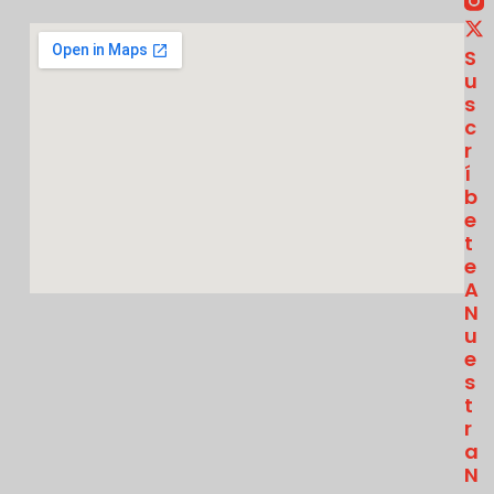
S
U
S
C
R
Í
B
E
T
E
A
N
U
E
S
T
R
A
N