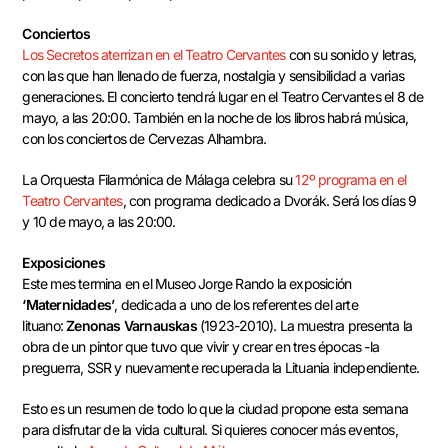
Conciertos
Los Secretos aterrizan en el Teatro Cervantes
con su sonido y letras,
con las que han llenado de fuerza, nostalgia y sensibilidad a varias
generaciones. El concierto tendrá lugar en el Teatro Cervantes el 8 de
mayo, a las 20:00. También en la noche de los libros habrá música,
con los conciertos de Cervezas Alhambra.
La Orquesta Filarmónica de Málaga celebra su
12º programa en el
Teatro Cervantes
, con programa dedicado a Dvorák. Será los días 9
y 10 de mayo, a las 20:00.
Exposiciones
Este mes termina en el Museo Jorge Rando la exposición
‘Maternidades’
, dedicada a uno de los referentes del arte
lituano:
Zenonas Varnauskas
(1923-2010). La muestra presenta la
obra de un pintor que tuvo que vivir y crear en tres épocas -la
preguerra, SSR y nuevamente recuperada la Lituania independiente.
Esto es un resumen de todo lo que la ciudad propone esta semana
para disfrutar de la vida cultural. Si quieres conocer más eventos,