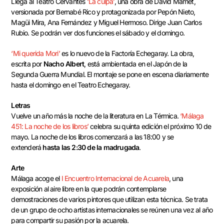
Llega al Teatro Cervantes
‘La culpa’
, una obra de David Mamet,
versionada por Bernabé Rico y protagonizada por Pepón Nieto,
Magüi Mira, Ana Fernández y Miguel Hermoso. Dirige Juan Carlos
Rubio. Se podrán ver dos funciones el sábado y el domingo.
‘Mi querida Mori’
es lo nuevo de la Factoría Echegaray. La obra,
escrita por
Nacho Albert
, está ambientada en el Japón de la
Segunda Guerra Mundial. El montaje se pone en escena diariamente
hasta el domingo en el Teatro Echegaray.
Letras
Vuelve un año más la noche de la literatura en La Térmica.
‘Málaga
451: La noche de los libros’
celebra su quinta edición el próximo 10 de
mayo. La noche de los libros comenzará a las 18:00 y se
extenderá
hasta las 2:30 de la madrugada
.
Arte
Málaga acoge el
I Encuentro Internacional de Acuarela
, una
exposición al aire libre en la que podrán contemplarse
demostraciones de varios pintores que utilizan esta técnica. Se trata
de un grupo de ocho artistas internacionales se reúnen una vez al año
para compartir su pasión por la acuarela.