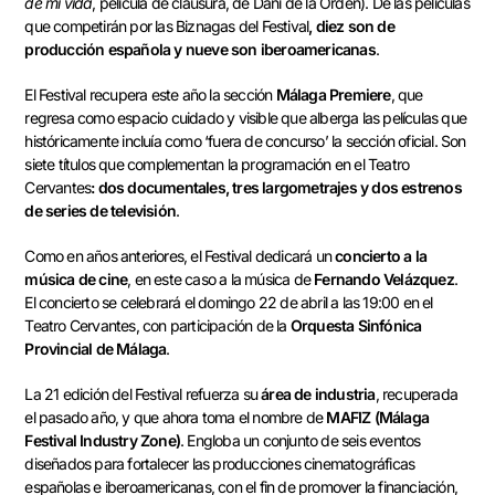
de mi vida
, película de clausura, de Dani de la Orden). De las películas
que competirán por las Biznagas del Festival
, diez son de
producción española y nueve son iberoamericanas
.
El Festival recupera este año la sección
Málaga Premiere
, que
regresa como espacio cuidado y visible que alberga las películas que
históricamente incluía como ‘fuera de concurso’ la sección oficial. Son
siete títulos que complementan la programación en el Teatro
Cervantes
: dos documentales, tres largometrajes y dos estrenos
de series de televisión
.
Como en años anteriores, el Festival dedicará un
concierto
a la
música de cine
, en este caso a la música de
Fernando Velázquez
.
El concierto se celebrará el domingo 22 de abril a las 19:00 en el
Teatro Cervantes, con participación de la
Orquesta Sinfónica
Provincial de Málaga
.
La 21 edición del Festival refuerza su
área de industria
, recuperada
el pasado año, y que ahora toma el nombre de
MAFIZ (Málaga
Festival Industry Zone)
. Engloba un conjunto de seis eventos
diseñados para fortalecer las producciones cinematográficas
españolas e iberoamericanas, con el fin de promover la financiación,