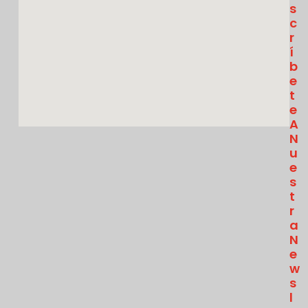
S
C
R
Í
B
E
T
E
A
N
U
E
S
T
R
A
N
E
W
S
L