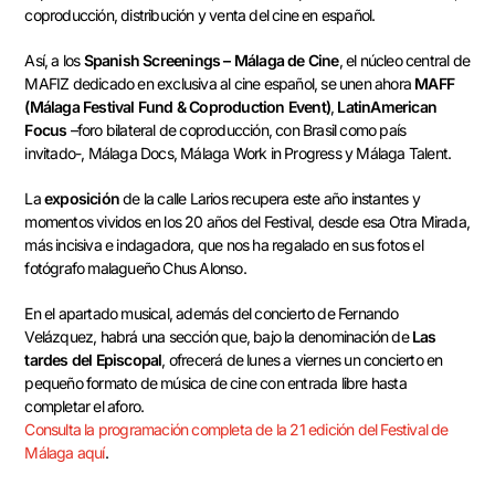
coproducción, distribución y venta del cine en español.
Así, a los
Spanish Screenings – Málaga de Cine
, el núcleo central de
MAFIZ dedicado en exclusiva al cine español, se unen ahora
MAFF
(Málaga Festival Fund & Coproduction Event)
,
LatinAmerican
Focus
–foro bilateral de coproducción, con Brasil como país
invitado-, Málaga Docs, Málaga Work in Progress y Málaga Talent.
La
exposición
de la calle Larios recupera este año instantes y
momentos vividos en los 20 años del Festival, desde esa Otra Mirada,
más incisiva e indagadora, que nos ha regalado en sus fotos el
fotógrafo malagueño Chus Alonso.
En el apartado musical, además del concierto de Fernando
Velázquez, habrá una sección que, bajo la denominación de
Las
tardes del Episcopal
, ofrecerá de lunes a viernes un concierto en
pequeño formato de música de cine con entrada libre hasta
completar el aforo.
Consulta la programación completa de la 21 edición del Festival de
Málaga aquí
.