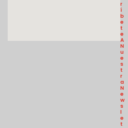
R
Í
B
E
T
E
A
N
U
E
S
T
R
A
N
E
W
S
L
E
T