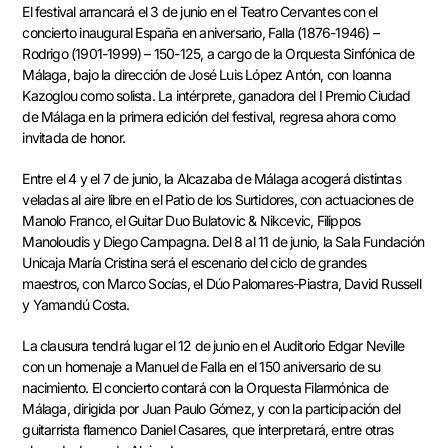
El festival arrancará el 3 de junio en el Teatro Cervantes con el
concierto inaugural España en aniversario, Falla (1876-1946) –
Rodrigo (1901-1999) – 150-125, a cargo de la Orquesta Sinfónica de
Málaga, bajo la dirección de José Luis López Antón, con Ioanna
Kazoglou como solista. La intérprete, ganadora del I Premio Ciudad
de Málaga en la primera edición del festival, regresa ahora como
invitada de honor.
Entre el 4 y el 7 de junio, la Alcazaba de Málaga acogerá distintas
veladas al aire libre en el Patio de los Surtidores, con actuaciones de
Manolo Franco, el Guitar Duo Bulatovic & Nikcevic, Filippos
Manoloudis y Diego Campagna. Del 8 al 11 de junio, la Sala Fundación
Unicaja María Cristina será el escenario del ciclo de grandes
maestros, con Marco Socías, el Dúo Palomares-Piastra, David Russell
y Yamandú Costa.
La clausura tendrá lugar el 12 de junio en el Auditorio Edgar Neville
con un homenaje a Manuel de Falla en el 150 aniversario de su
nacimiento. El concierto contará con la Orquesta Filarmónica de
Málaga, dirigida por Juan Paulo Gómez, y con la participación del
guitarrista flamenco Daniel Casares, que interpretará, entre otras