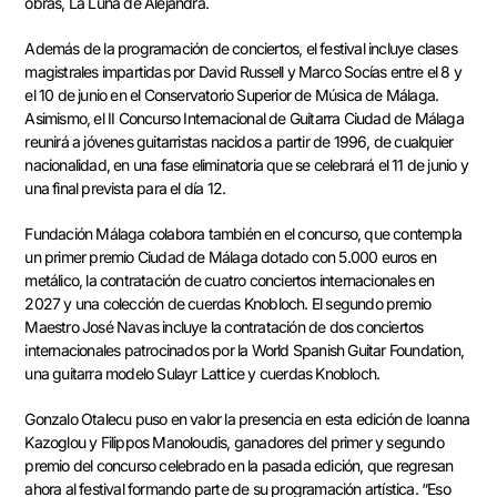
obras, La Luna de Alejandra.
Además de la programación de conciertos, el festival incluye clases
magistrales impartidas por David Russell y Marco Socías entre el 8 y
el 10 de junio en el Conservatorio Superior de Música de Málaga.
Asimismo, el II Concurso Internacional de Guitarra Ciudad de Málaga
reunirá a jóvenes guitarristas nacidos a partir de 1996, de cualquier
nacionalidad, en una fase eliminatoria que se celebrará el 11 de junio y
una final prevista para el día 12.
Fundación Málaga colabora también en el concurso, que contempla
un primer premio Ciudad de Málaga dotado con 5.000 euros en
metálico, la contratación de cuatro conciertos internacionales en
2027 y una colección de cuerdas Knobloch. El segundo premio
Maestro José Navas incluye la contratación de dos conciertos
internacionales patrocinados por la World Spanish Guitar Foundation,
una guitarra modelo Sulayr Lattice y cuerdas Knobloch.
Gonzalo Otalecu puso en valor la presencia en esta edición de Ioanna
Kazoglou y Filippos Manoloudis, ganadores del primer y segundo
premio del concurso celebrado en la pasada edición, que regresan
ahora al festival formando parte de su programación artística. “Eso