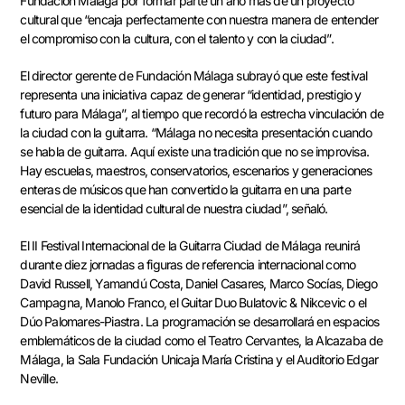
Fundación Málaga por formar parte un año más de un proyecto
cultural que “encaja perfectamente con nuestra manera de entender
el compromiso con la cultura, con el talento y con la ciudad”.
El director gerente de Fundación Málaga subrayó que este festival
representa una iniciativa capaz de generar “identidad, prestigio y
futuro para Málaga”, al tiempo que recordó la estrecha vinculación de
la ciudad con la guitarra. “Málaga no necesita presentación cuando
se habla de guitarra. Aquí existe una tradición que no se improvisa.
Hay escuelas, maestros, conservatorios, escenarios y generaciones
enteras de músicos que han convertido la guitarra en una parte
esencial de la identidad cultural de nuestra ciudad”, señaló.
El II Festival Internacional de la Guitarra Ciudad de Málaga reunirá
durante diez jornadas a figuras de referencia internacional como
David Russell, Yamandú Costa, Daniel Casares, Marco Socías, Diego
Campagna, Manolo Franco, el Guitar Duo Bulatovic & Nikcevic o el
Dúo Palomares-Piastra. La programación se desarrollará en espacios
emblemáticos de la ciudad como el Teatro Cervantes, la Alcazaba de
Málaga, la Sala Fundación Unicaja María Cristina y el Auditorio Edgar
Neville.