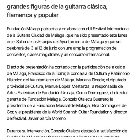
grandes figuras de la guitarra clásica,
flamenca y popular
Fundación Málaga patrocina y colabora con el II Festival Internacional
de la Guitarra Ciudad de Málaga, que ha sido presentado este lunes
en el Salón de los Espejos del Ayuntamiento de Málaga y que se
celebrará del 3 al 12 de junio con una amplia programación de
conciertos, clases magistrales y un concurso internacional.
El acto de presentación ha contado con la participación del alcalde
de Málaga, Francisco de la Torre; la concejala de Cultura y Patrimonio
Histórico del Ayuntamiento de Málaga, Mariana Pineda; el diputado
provincial de Cultura, Manuel López Mestanza; la responsable de
Artes Escénicas de Fundación Unicaja, Gema Domínguez; el director
gerente de Fundación Málaga, Gonzalo Otalecu Guerrero; la
presidenta de la Fundación Musical de Málaga, Elisa Domínguez de
Gor; y el presidente de la World Spanish Guitar Foundation y director
del festival, Javier García Moreno.
Durante su intervención, Gonzalo Otalecu destacó la satisfacción de