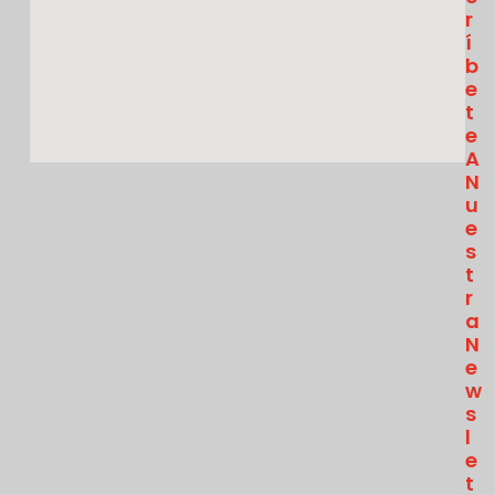
R
Í
B
E
T
E
A
N
U
E
S
T
R
A
N
E
W
S
L
E
T