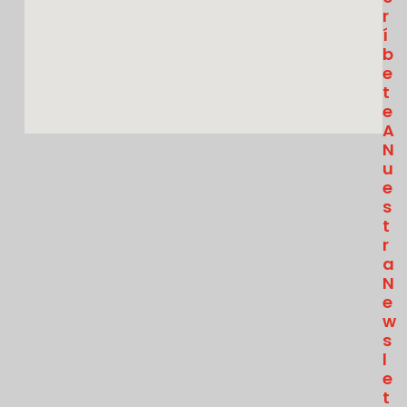
R
Í
B
E
T
E
A
N
U
E
S
T
R
A
N
E
W
S
L
E
T