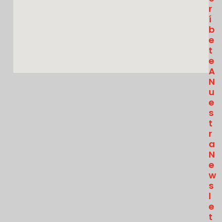
R
Í
B
E
T
E
A
N
U
E
S
T
R
A
N
E
W
S
L
E
T