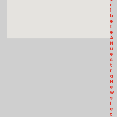
R
Í
B
E
T
E
A
N
U
E
S
T
R
A
N
E
W
S
L
E
T