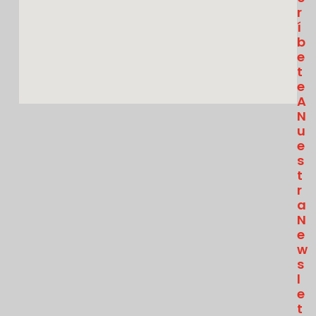
R
Í
B
E
T
E
A
N
U
E
S
T
R
A
N
E
W
S
L
E
T