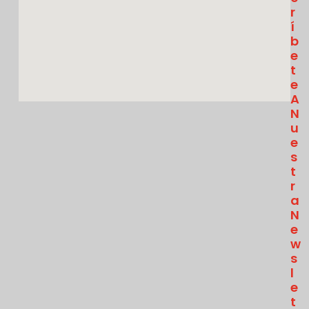
R
Í
B
E
T
E
A
N
U
E
S
T
R
A
N
E
W
S
L
E
T