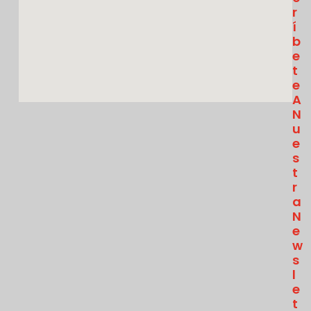
R
Í
B
E
T
E
A
N
U
E
S
T
R
A
N
E
W
S
L
E
T