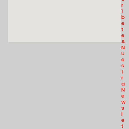
R
Í
B
E
T
E
A
N
U
E
S
T
R
A
N
E
W
S
L
E
T