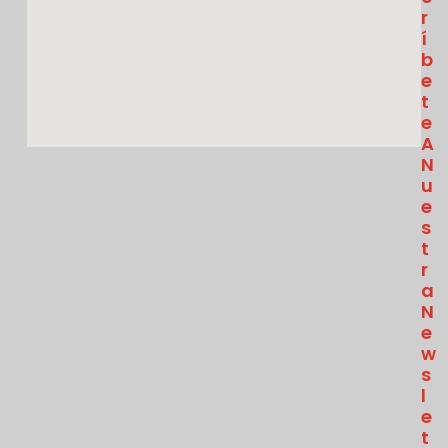
R
Í
B
E
T
E
A
N
U
E
S
T
R
A
N
E
W
S
L
E
T