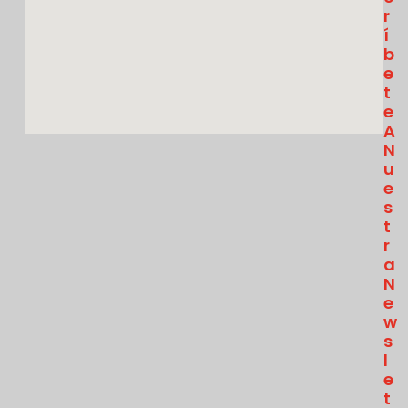
R
Í
B
E
T
E
A
N
U
E
S
T
R
A
N
E
W
S
L
E
T