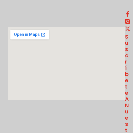
S
U
S
C
R
Í
B
E
T
E
A
N
U
E
S
T