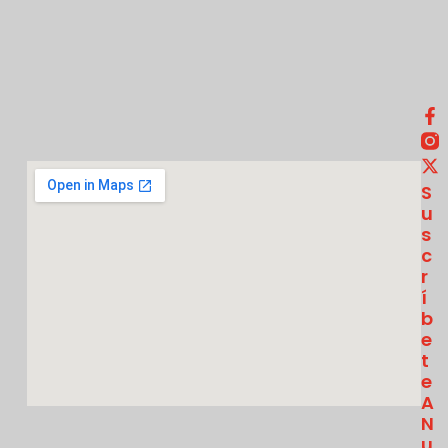
S
U
S
C
R
Í
B
E
T
E
A
N
U