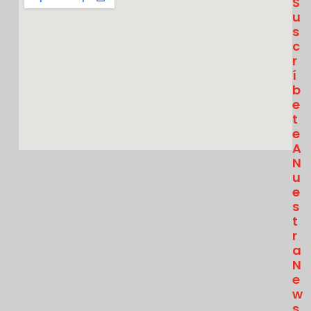
S
U
S
C
R
Í
B
E
T
E
A
N
U
E
S
T
R
A
N
E
W
S