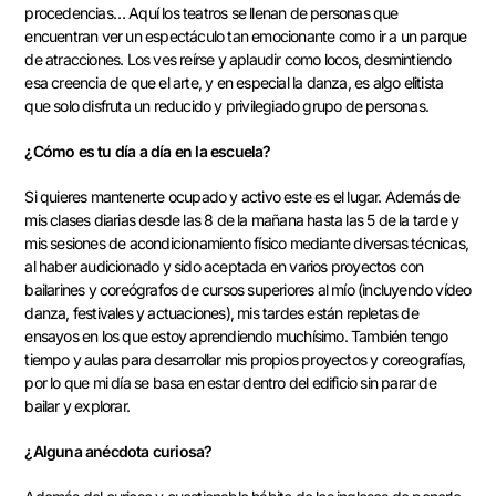
procedencias… Aquí los teatros se llenan de personas que
encuentran ver un espectáculo tan emocionante como ir a un parque
de atracciones. Los ves reírse y aplaudir como locos, desmintiendo
esa creencia de que el arte, y en especial la danza, es algo elitista
que solo disfruta un reducido y privilegiado grupo de personas.
¿Cómo es tu día a día en la escuela?
Si quieres mantenerte ocupado y activo este es el lugar. Además de
mis clases diarias desde las 8 de la mañana hasta las 5 de la tarde y
mis sesiones de acondicionamiento físico mediante diversas técnicas,
al haber audicionado y sido aceptada en varios proyectos con
bailarines y coreógrafos de cursos superiores al mío (incluyendo vídeo
danza, festivales y actuaciones), mis tardes están repletas de
ensayos en los que estoy aprendiendo muchísimo. También tengo
tiempo y aulas para desarrollar mis propios proyectos y coreografías,
por lo que mi día se basa en estar dentro del edificio sin parar de
bailar y explorar.
¿Alguna anécdota curiosa?