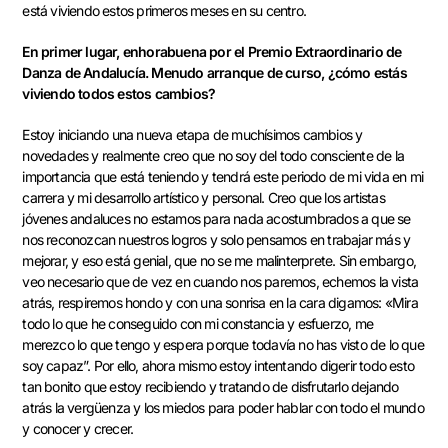
está viviendo estos primeros meses en su centro.
En primer lugar, enhorabuena por el Premio Extraordinario de
Danza de Andalucía. Menudo arranque de curso, ¿cómo estás
viviendo todos estos cambios?
Estoy iniciando una nueva etapa de muchísimos cambios y
novedades y realmente creo que no soy del todo consciente de la
importancia que está teniendo y tendrá este periodo de mi vida en mi
carrera y mi desarrollo artístico y personal. Creo que los artistas
jóvenes andaluces no estamos para nada acostumbrados a que se
nos reconozcan nuestros logros y solo pensamos en trabajar más y
mejorar, y eso está genial, que no se me malinterprete. Sin embargo,
veo necesario que de vez en cuando nos paremos, echemos la vista
atrás, respiremos hondo y con una sonrisa en la cara digamos: «Mira
todo lo que he conseguido con mi constancia y esfuerzo, me
merezco lo que tengo y espera porque todavía no has visto de lo que
soy capaz”. Por ello, ahora mismo estoy intentando digerir todo esto
tan bonito que estoy recibiendo y tratando de disfrutarlo dejando
atrás la vergüenza y los miedos para poder hablar con todo el mundo
y conocer y crecer.