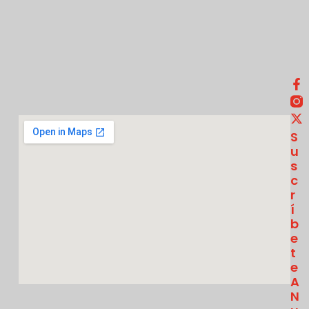
S
U
S
C
R
Í
B
E
T
E
A
N