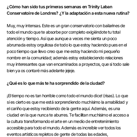
¿Cómo han sido tus primeras semanas en Trinity Laban
Conservatoire de Londres? ¿Y la adaptación a esta nueva rutina?
Muy, muy intensas. Este es un gran conservatorio con bailarines de
todo el mundo que te absorbe por completo exigiéndote tu total
atención y tiempo. Así que aunque a veces me sienta un poco
abrumada estoy orgullosa de todo lo que estoy haciendo pues en el
poco tiempo que llevo creo que me estoy haciendo mi pequeño
nombre en la comunidad; además estoy estableciendo relaciones
muy interesantes que van encaminados a proyectos, que si todo sale
bien ya os contaré más adelante jejeje.
¿Qué es lo que más te ha sorprendido de la ciudad?
¡El tiempo no es tan horrible como todo el mundo dice! (risas). Lo que
sí es cierto es que me está sorprendiendo muchísimo la amabilidad y
el cariño que estoy recibiendo de la gente aquí. Además, es una
ciudad en la que nunca te aburres. Te facilitan muchísimo el acceso a
la cultura transformando el arte en un medio de entretenimiento
accesible para todo el mundo. Además es increíble ver todos los
eventos artísticos repletos de gente de todas las edades,