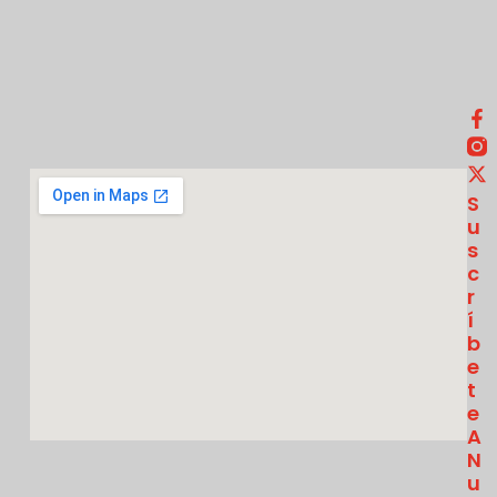
S
U
S
C
R
Í
B
E
T
E
A
N
U