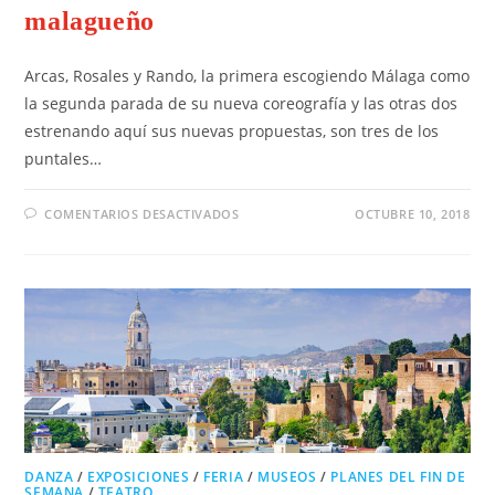
malagueño
Arcas, Rosales y Rando, la primera escogiendo Málaga como
la segunda parada de su nueva coreografía y las otras dos
estrenando aquí sus nuevas propuestas, son tres de los
puntales…
COMENTARIOS DESACTIVADOS
OCTUBRE 10, 2018
DANZA
/
EXPOSICIONES
/
FERIA
/
MUSEOS
/
PLANES DEL FIN DE
SEMANA
/
TEATRO